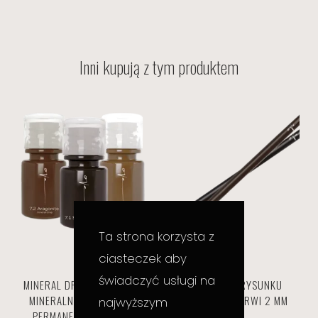
Inni kupują z tym produktem
Ta strona korzysta z
ciasteczek aby
świadczyć usługi na
MINERAL DROP – PIGMENTY
KREDKA DO RYSUNKU
MINERALNE DO MAKIJAŻU
WSTĘPNEGO BRWI 2 MM
najwyższym
PERMANENTNEGO, 5 ML