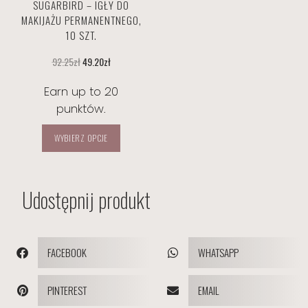
SUGARBIRD – IGŁY DO
MAKIJAŻU PERMANENTNEGO,
10 SZT.
92.25
zł
49.20
zł
Earn up to 20
punktów.
WYBIERZ OPCJE
Udostępnij produkt
FACEBOOK
WHATSAPP
PINTEREST
EMAIL