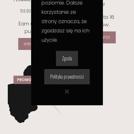
poziomie. Dalsze
39.36
zł
159.90
zł
–
442.80
zł
korzystanie ze
Earn up to 16
strony oznacza, że
Earn up to 180
punktów.
zgadzasz się na ich
punktów.
WYBIERZ OPCJE
użycie.
WYBIERZ OPCJE
Zgoda
Polityka prywatności
PROMOCJA!