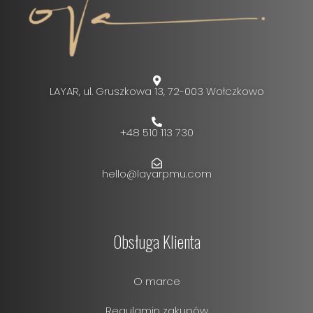
LAYAR, ul. Gruszkowa 13, 72-003 Wołczkowo
+48 510 113 730
hello@layarpmu.com
Obsługa Klienta
O marce
Regulamin zakupów