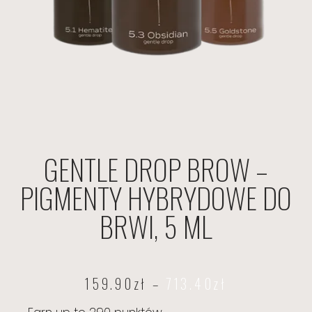
GENTLE DROP BROW –
PIGMENTY HYBRYDOWE DO
BRWI, 5 ML
159.90
zł
–
713.40
zł