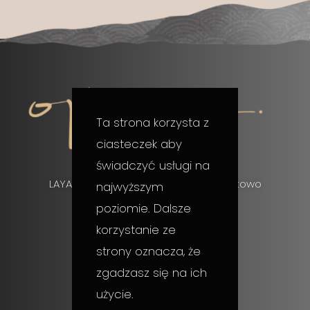
Ta strona korzysta z
ciasteczek aby
świadczyć usługi na
LAYAR, ul. Gruszkowa 13, 72-003 Wołczkowo
najwyższym
poziomie. Dalsze
+48 510 113 730
korzystanie ze
strony oznacza, że
hello@layarpmu.com
zgadzasz się na ich
użycie.