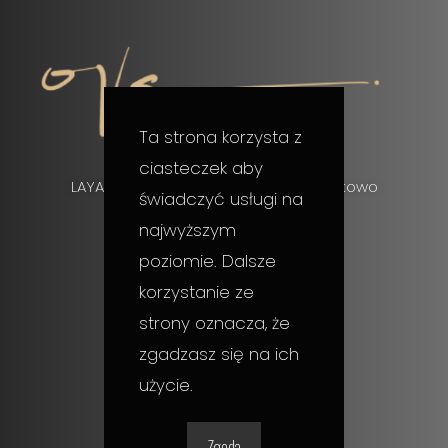
Ta strona korzysta z
ciasteczek aby
LAYAR, ul. Gruszkowa 13, 72-003 Wołczkowo
świadczyć usługi na
najwyższym
+48 510 113 730
poziomie. Dalsze
korzystanie ze
hello@layarpmu.com
strony oznacza, że
zgadzasz się na ich
użycie.
Obsługa Klienta
Zgoda