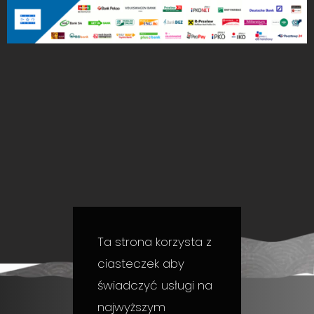
Ta strona korzysta z
ciasteczek aby
świadczyć usługi na
najwyższym