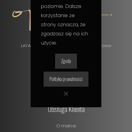
poziomie. Dalsze
korzystanie ze
strony oznacza, że
zgadzasz się na ich
użycie.
LAYAR, ul. Gruszkowa 13, 72-003 Wołczkowo
Zgoda
+48 510 113 730
Polityka prywatności
hello@layarpmu.com
Obsługa Klienta
O marce