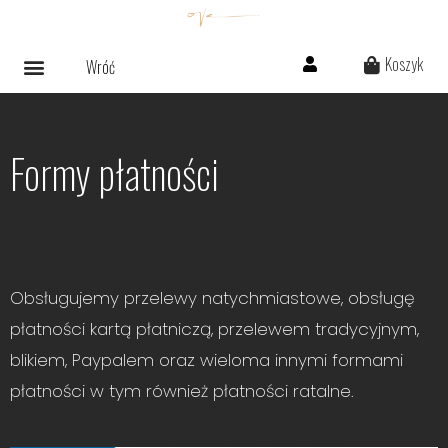
Koszyk
Wróć
Formy płatności
Obsługujemy przelewy natychmiastowe, obsługę
płatności kartą płatniczą, przelewem tradycyjnym,
blikiem, Paypalem oraz wieloma innymi formami
płatności w tym również płatności ratalne.