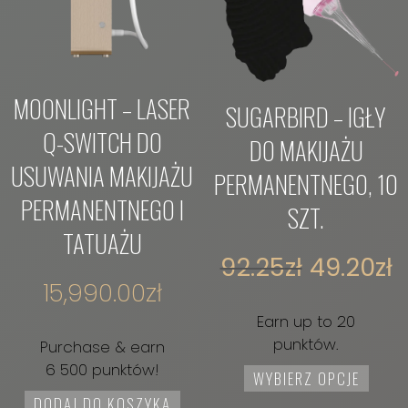
MOONLIGHT – LASER
SUGARBIRD – IGŁY
Q-SWITCH DO
DO MAKIJAŻU
USUWANIA MAKIJAŻU
PERMANENTNEGO, 10
PERMANENTNEGO I
SZT.
TATUAŻU
92.25
zł
49.20
zł
15,990.00
zł
Earn up to 20
punktów.
Purchase & earn
6 500 punktów!
WYBIERZ OPCJE
DODAJ DO KOSZYKA