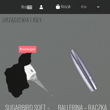
Koszyk
Wróć
URZĄDZENIA I IGŁY
Promocja!
SUGARBIRD SOFT –
BALLERINA – RĄCZKA