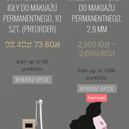
IGŁY DO MAKIJAŻU
DO MAKIJAŻU
PERMANENTNEGO, 10
PERMANENTNEGO,
SZT. (PREORDER)
2,9 MM
98.40
zł
73.80
zł
2,300.10
zł
–
2,699.85
zł
Earn up to 30
punktów.
Earn up to 1 098
punktów.
WYBIERZ OPCJE
WYBIERZ OPCJE
Promocja!