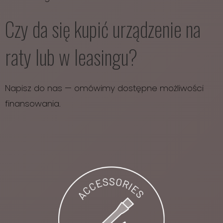
Czy da się kupić urządzenie na
raty lub w leasingu?
Napisz do nas — omówimy dostępne możliwości
finansowania.