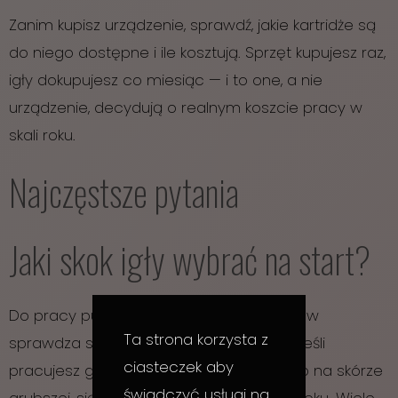
Zanim kupisz urządzenie, sprawdź, jakie kartridże są
do niego dostępne i ile kosztują. Sprzęt kupujesz raz,
igły dokupujesz co miesiąc — i to one, a nie
urządzenie, decydują o realnym koszcie pracy w
skali roku.
Najczęstsze pytania
Jaki skok igły wybrać na start?
Do pracy pudrowej i delikatnych obszarów
Ta strona korzysta z
sprawdza się skok w okolicach 2,5 mm. Jeśli
ciasteczek aby
pracujesz głównie techniką włoskową lub na skórze
świadczyć usługi na
grubszej, sięgnij po wersję o większym skoku. Wiele