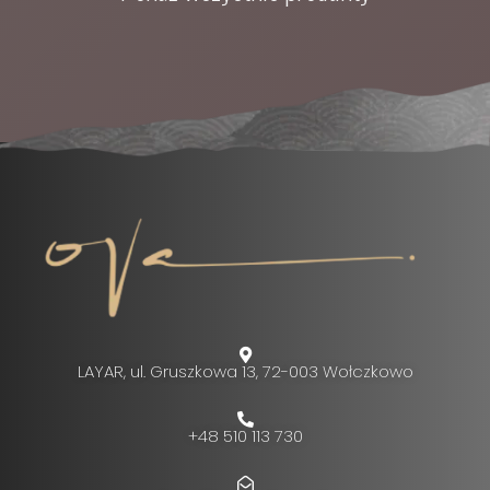
LAYAR, ul. Gruszkowa 13, 72-003 Wołczkowo
+48 510 113 730